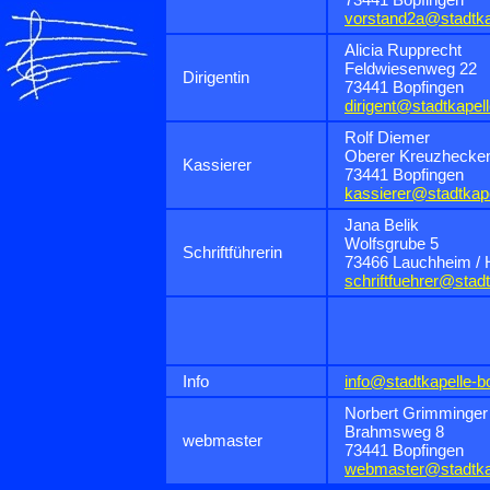
vorstand2a@stadtka
Alicia Rupprecht
Feldwiesenweg 22
Dirigentin
73441 Bopfingen
dirigent@stadtkapel
Rolf Diemer
Oberer Kreuzhecke
Kassierer
73441 Bopfingen
kassierer@stadtkape
Jana Belik
Wolfsgrube 5
Schriftführerin
73466 Lauchheim / 
schriftfuehrer@stad
Info
info@stadtkapelle-b
Norbert Grimminger
Brahmsweg 8
webmaster
73441 Bopfingen
webmaster@stadtkap